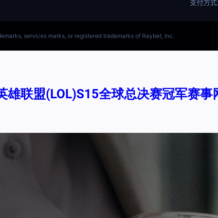
英雄联盟(LOL)S15全球总决赛冠军赛事