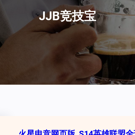
JJB竞技宝
火星电竞网页版_S14英雄联盟