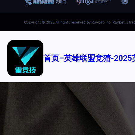
跳
至
内
首页–英雄联盟竞猜-2025
容