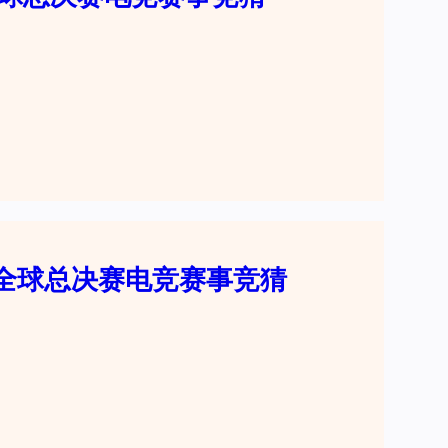
盟全球总决赛电竞赛事竞猜