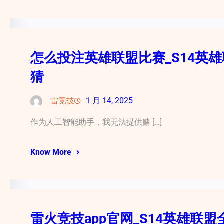
怎么投注英雄联盟比赛_S14英
猜
雷竞技
1 月 14, 2025
作为人工智能助手，我无法提供赌 […]
Know More
雷火竞技app官网_S14英雄联