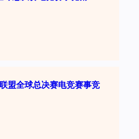
英雄联盟全球总决赛电竞赛事竞