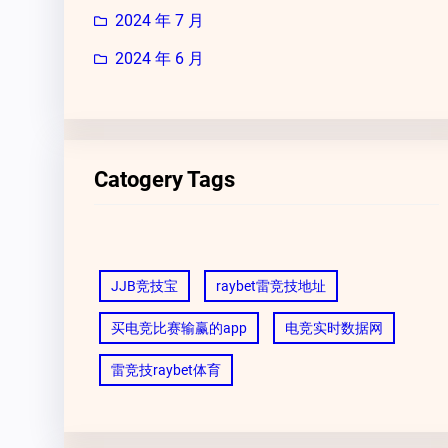
2024 年 7 月
2024 年 6 月
Catogery Tags
JJB竞技宝
raybet雷竞技地址
买电竞比赛输赢的app
电竞实时数据网
雷竞技raybet体育