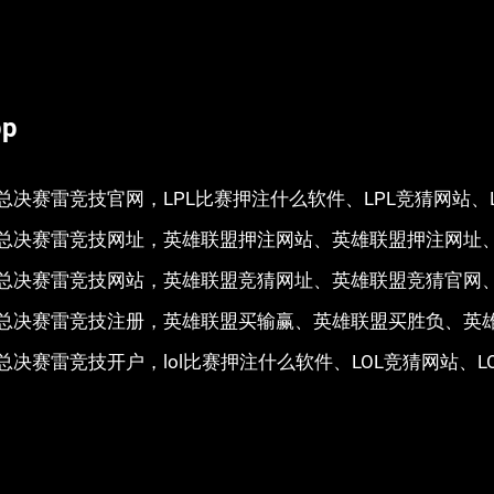
p
球总决赛雷竞技官网，LPL比赛押注什么软件、LPL竞猜网站、
球总决赛雷竞技网址，英雄联盟押注网站、英雄联盟押注网址
球总决赛雷竞技网站，英雄联盟竞猜网址、英雄联盟竞猜官网
球总决赛雷竞技注册，英雄联盟买输赢、英雄联盟买胜负、英
球总决赛雷竞技开户，lol比赛押注什么软件、LOL竞猜网站、L