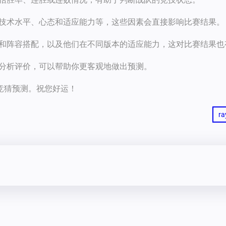
人技术水平、心态和适应能力等，这些因素会直接影响比赛结果。
择和阵容搭配，以及他们在不同版本的适应能力，这对比赛结果
的分析评价，可以帮助你更客观地做出预测。
竞猜预测。祝您好运！
r