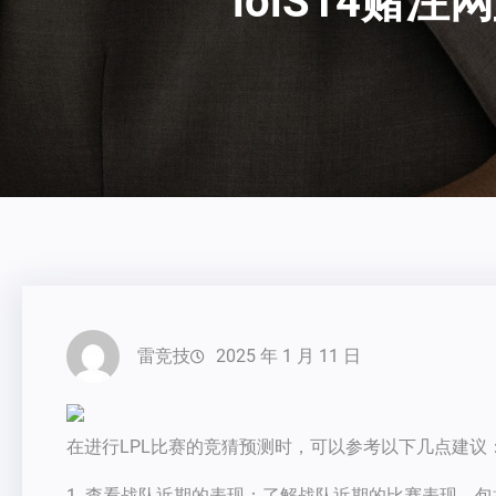
lolS14赌
雷竞技
2025 年 1 月 11 日
在进行LPL比赛的竞猜预测时，可以参考以下几点建议
1. 查看战队近期的表现：了解战队近期的比赛表现，