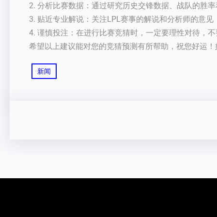
2. 分析比赛数据：通过研究历史交锋数据、战队的胜
3. 贴近专业解说：关注LPL赛事的解说和分析师的
4. 谨慎投注：在进行比赛竞猜时，一定要理性对待，
希望以上建议能对您的竞猜预测有所帮助，祝您好运！
新闻