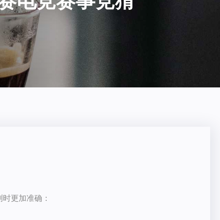
决赛电竞赛事竞猜
测时更加准确：