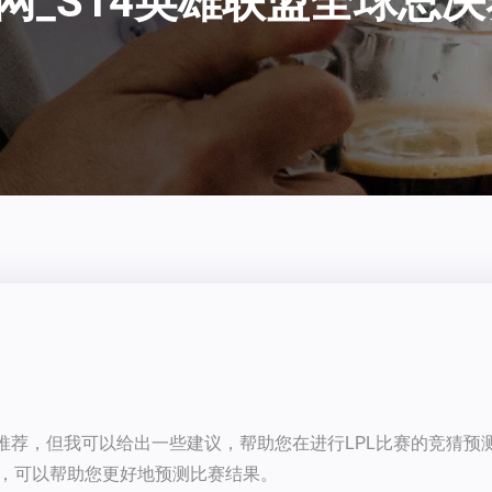
官网_S14英雄联盟全球总
推荐，但我可以给出一些建议，帮助您在进行LPL比赛的竞猜预
况，可以帮助您更好地预测比赛结果。