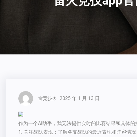
雷火竞技app
雷竞技
2025 年 1 月 13 日
作为一个AI助手，我无法提供实时的比赛结果和具体的
1. 关注战队表现：了解各支战队的最近表现和阵容情