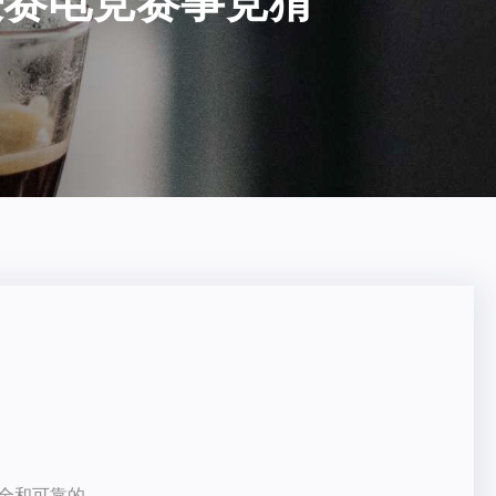
总决赛电竞赛事竞猜
安全和可靠的。