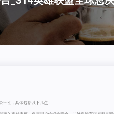
平台_S14英雄联盟全球
公平性，具体包括以下几点：
过加密的支付系统，保障用户的资金安全，并确保所有交易都是