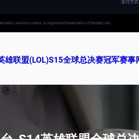
英雄联盟(LOL)S15全球总决赛冠军赛事