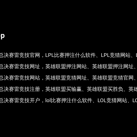
p
球总决赛雷竞技官网，LPL比赛押注什么软件、LPL竞猜网站、
球总决赛雷竞技网址，英雄联盟押注网站、英雄联盟押注网址
球总决赛雷竞技网站，英雄联盟竞猜网址、英雄联盟竞猜官网
球总决赛雷竞技注册，英雄联盟买输赢、英雄联盟买胜负、英
球总决赛雷竞技开户，lol比赛押注什么软件、LOL竞猜网站、L