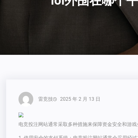
lol外围在哪个
雷竞技
2025 年 2 月 13 日
电竞投注网站通常采取多种措施来保障资金安全和游戏
1. 使用安全的支付系统：电竞投注网站通常会采用经