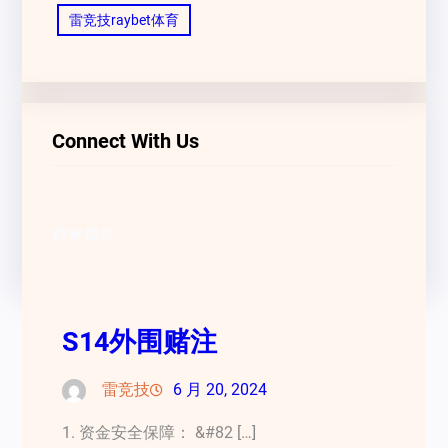
雷竞技raybet体育
Connect With Us
Facebook
Twitter
LinkedIn
Instagram
S14外围赌注
雷竞技
6 月 20, 2024
1. 资金安全保障： &#82 […]