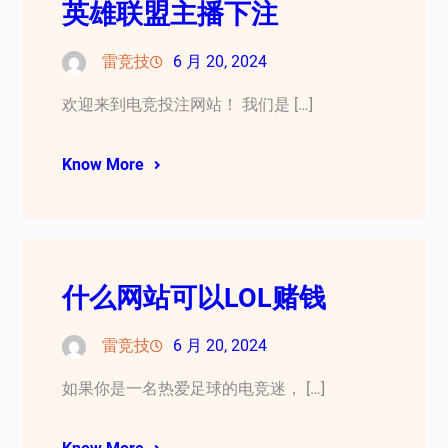
英雄联盟主播下注
雷竞技
6 月 20, 2024
欢迎来到电竞投注网站！ 我们是 […]
Know More
什么网站可以LOL赌钱
雷竞技
6 月 20, 2024
如果你是一名热爱足球的电竞迷， […]