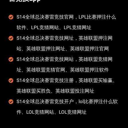
S14全球总决赛雷竞技官网，LPL比赛押注什么
软件、LPL竞猜网站、LPL竞猜网址
S14全球总决赛雷竞技网址，英雄联盟押注网
站、英雄联盟押注网址、英雄联盟押注官网
S14全球总决赛雷竞技网站，英雄联盟竞猜网
址、英雄联盟竞猜官网、英雄联盟押注软件
S14全球总决赛雷竞技注册，英雄联盟买输赢、
英雄联盟买胜负、英雄联盟投注网址
S14全球总决赛雷竞技开户，lol比赛押注什么软
件、LOL竞猜网站、LOL竞猜网址