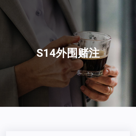
S14外围赌注