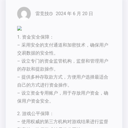
雷竞技
2024 年 6 月 20 日
1. 资金安全保障：
– 采用安全的支付通道和加密技术，确保用户
交易数据的安全性。
– 设立专门的资金监管机构，监督和管理用户
的存款和提款操作。
– 提供多种存取款方式，方便用户选择最适合
自己的方式进行资金操作。
– 设立资金专用账户，用于存放用户资金，确
保用户资金安全。
2. 游戏公平保障：
– 使用权威的第三方机构对游戏结果进行监督