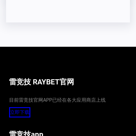
雷竞技 RAYBET官网
目前雷竞技官网APP已经在各大应用商店上线
立即下载
雷竞技app