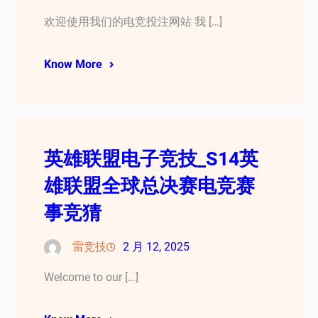
欢迎使用我们的电竞投注网站 我 […]
Know More
英雄联盟电子竞技_S14英
雄联盟全球总决赛电竞赛
事竞猜
雷竞技
2 月 12, 2025
Welcome to our […]