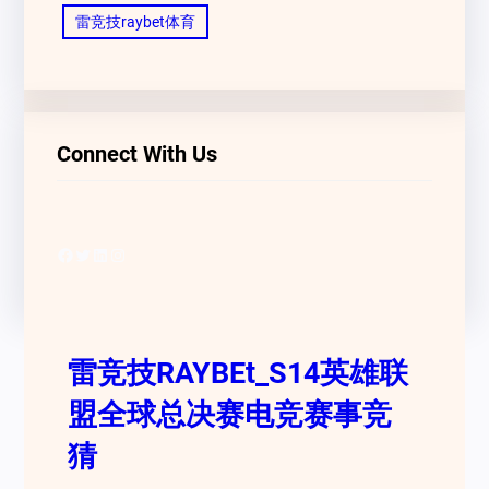
雷竞技raybet体育
Connect With Us
Facebook
Twitter
LinkedIn
Instagram
雷竞技RAYBEt_S14英雄联
盟全球总决赛电竞赛事竞
猜