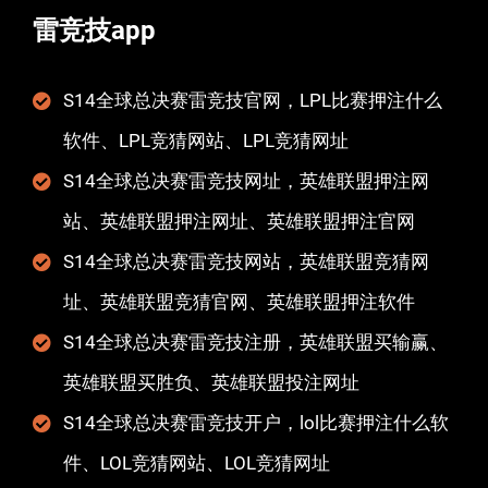
雷竞技app
S14全球总决赛雷竞技官网，LPL比赛押注什么
软件、LPL竞猜网站、LPL竞猜网址
S14全球总决赛雷竞技网址，英雄联盟押注网
站、英雄联盟押注网址、英雄联盟押注官网
S14全球总决赛雷竞技网站，英雄联盟竞猜网
址、英雄联盟竞猜官网、英雄联盟押注软件
S14全球总决赛雷竞技注册，英雄联盟买输赢、
英雄联盟买胜负、英雄联盟投注网址
S14全球总决赛雷竞技开户，lol比赛押注什么软
件、LOL竞猜网站、LOL竞猜网址