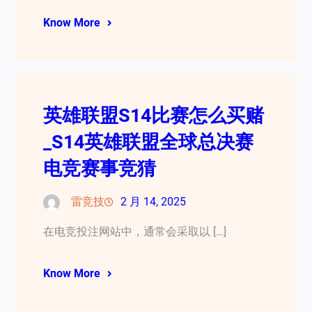
Know More
英雄联盟S14比赛怎么买赌
_S14英雄联盟全球总决赛
电竞赛事竞猜
雷竞技
2 月 14, 2025
在电竞投注网站中，通常会采取以 […]
Know More