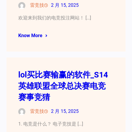
雷竞技
2 月 15, 2025
欢迎来到我们的电竞投注网站！ […]
Know More
lol买比赛输赢的软件_S14
英雄联盟全球总决赛电竞
赛事竞猜
雷竞技
2 月 15, 2025
1. 电竞是什么？ 电子竞技是 […]