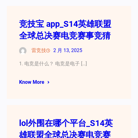
竞技宝 app_S14英雄联盟
全球总决赛电竞赛事竞猜
雷竞技
2 月 13, 2025
1. 电竞是什么？ 电竞是电子 […]
Know More
lol外围在哪个平台_S14英
雄联盟全球总决赛电竞赛