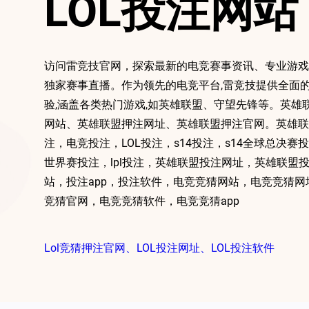
LOL投注网站
访问雷竞技官网，探索最新的电竞赛事资讯、专业游戏
独家赛事直播。作为领先的电竞平台,雷竞技提供全面
验,涵盖各类热门游戏,如英雄联盟、守望先锋等。英雄
网站、英雄联盟押注网址、英雄联盟押注官网。英雄联
注，电竞投注，LOL投注，s14投注，s14全球总决赛投
世界赛投注，lpl投注，英雄联盟投注网址，英雄联盟
站，投注app，投注软件，电竞竞猜网站，电竞竞猜网
竞猜官网，电竞竞猜软件，电竞竞猜app
Lol竞猜押注官网、LOL投注网址、LOL投注软件