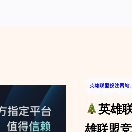
英雄联盟投注网站
英雄
雄联盟竞