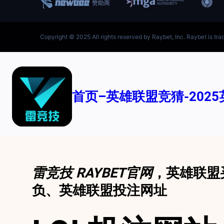
跳
至
内
首页–英雄联盟竞猜-2025
容
雷竞技 RAYBET官网
，英雄联盟
负、英雄联盟投注网址