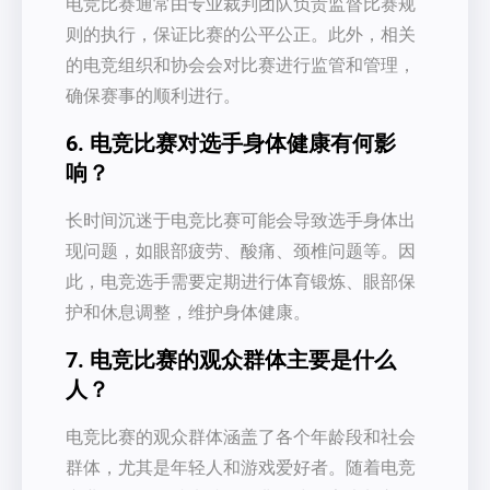
电竞比赛通常由专业裁判团队负责监督比赛规
则的执行，保证比赛的公平公正。此外，相关
的电竞组织和协会会对比赛进行监管和管理，
确保赛事的顺利进行。
6. 电竞比赛对选手身体健康有何影
响？
长时间沉迷于电竞比赛可能会导致选手身体出
现问题，如眼部疲劳、酸痛、颈椎问题等。因
此，电竞选手需要定期进行体育锻炼、眼部保
护和休息调整，维护身体健康。
7. 电竞比赛的观众群体主要是什么
人？
电竞比赛的观众群体涵盖了各个年龄段和社会
群体，尤其是年轻人和游戏爱好者。随着电竞