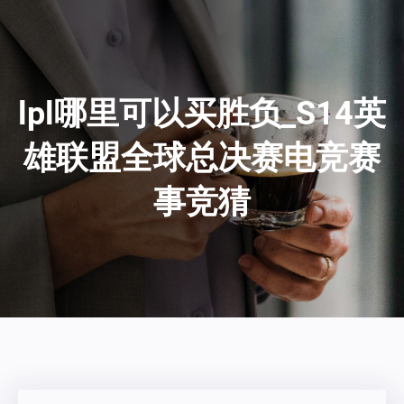
lpl哪里可以买胜负_S14英
雄联盟全球总决赛电竞赛
事竞猜