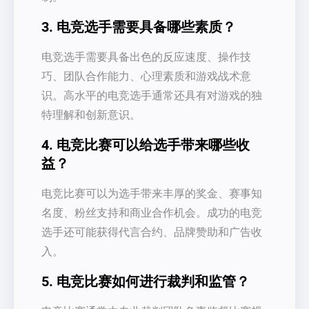
3. 电竞选手需要具备哪些素质？
电竞选手需要具备出色的反应速度、操作技
巧、团队合作能力、心理素质和游戏战术意
识。高水平的电竞选手通常还具有对游戏的独
特理解和创新意识。
4. 电竞比赛可以给选手带来哪些收
益？
电竞比赛可以为选手带来丰厚的奖金、赛事知
名度、粉丝支持和商业合作机会。成功的电竞
选手还可能获得代言合约、品牌赞助和广告收
入。
5. 电竞比赛如何进行裁判和监管？