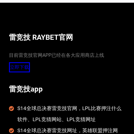
雷竞技 RAYBET官网
目前雷竞技官网APP已经在各大应用商店上线
立即下载
雷竞技app
S14全球总决赛雷竞技官网，LPL比赛押注什么
软件、LPL竞猜网站、LPL竞猜网址
S14全球总决赛雷竞技网址，英雄联盟押注网