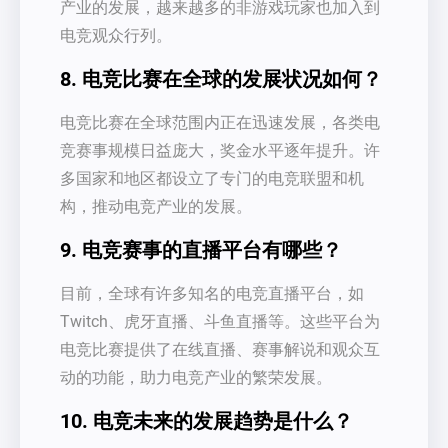
产业的发展，越来越多的非游戏玩家也加入到
电竞观众行列。
8. 电竞比赛在全球的发展状况如何？
电竞比赛在全球范围内正在迅速发展，各类电
竞赛事规模日益庞大，奖金水平逐年提升。许
多国家和地区都设立了专门的电竞联盟和机
构，推动电竞产业的发展。
9. 电竞赛事的直播平台有哪些？
目前，全球有许多知名的电竞直播平台，如
Twitch、虎牙直播、斗鱼直播等。这些平台为
电竞比赛提供了在线直播、赛事解说和观众互
动的功能，助力电竞产业的繁荣发展。
10. 电竞未来的发展趋势是什么？