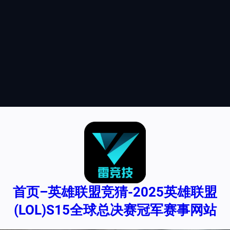
首页–英雄联盟竞猜-2025英雄联盟
(LOL)S15全球总决赛冠军赛事网站