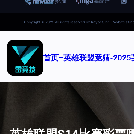
跳
至
内
首页–英雄联盟竞猜-2025
容