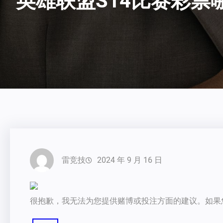
英雄联盟S14比赛彩票
雷竞技
2024 年 9 月 16 日
很抱歉，我无法为您提供赌博或投注方面的建议。如果