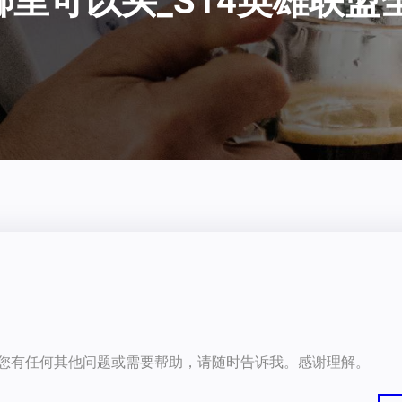
哪里可以买_S14英雄联
您有任何其他问题或需要帮助，请随时告诉我。感谢理解。