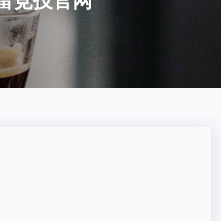
4雷竞技官网