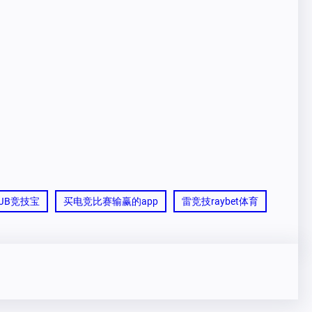
JJB竞技宝
买电竞比赛输赢的app
雷竞技raybet体育