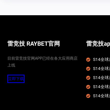
雷竞技 RAYBET官网
雷竞技ap
目前雷竞技官网APP已经在各大应用商店
S14全
上线
S14全
S14全
立即下载
S14全
S14全