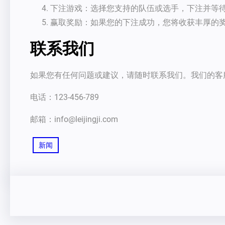
下注游戏：选择您支持的队伍或选手，下注并等
赢取奖励：如果您的下注成功，您将收获丰厚的
联系我们
如果您有任何问题或建议，请随时联系我们。我们的客
电话：123-456-789
邮箱：info@leijingji.com
新闻