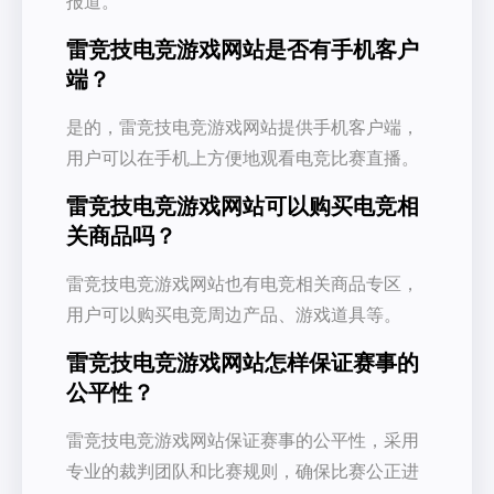
报道。
雷竞技电竞游戏网站是否有手机客户
端？
是的，雷竞技电竞游戏网站提供手机客户端，
用户可以在手机上方便地观看电竞比赛直播。
雷竞技电竞游戏网站可以购买电竞相
关商品吗？
雷竞技电竞游戏网站也有电竞相关商品专区，
用户可以购买电竞周边产品、游戏道具等。
雷竞技电竞游戏网站怎样保证赛事的
公平性？
雷竞技电竞游戏网站保证赛事的公平性，采用
专业的裁判团队和比赛规则，确保比赛公正进