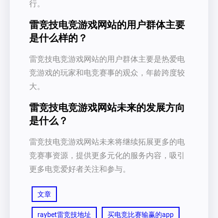
行。
雷竞技电竞游戏网站的用户群体主要
是什么样的？
雷竞技电竞游戏网站的用户群体主要是热爱电
竞游戏的玩家和电竞赛事的观众，年龄跨度较
大。
雷竞技电竞游戏网站未来的发展方向
是什么？
雷竞技电竞游戏网站未来将继续拓展更多的电
竞赛事资源，提供更多元化的服务内容，吸引
更多电竞爱好者关注和参与。
文章
raybet雷竞技地址
买电竞比赛输赢的app