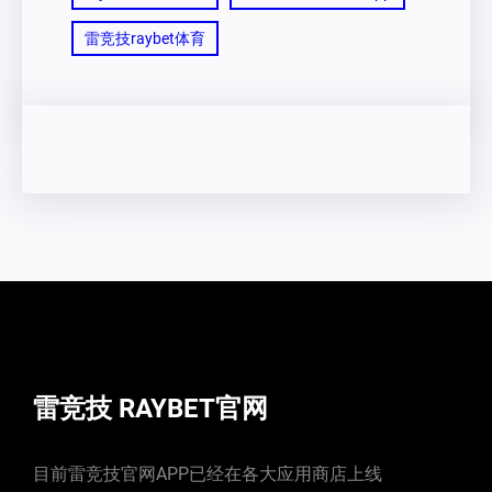
雷竞技raybet体育
雷竞技 RAYBET官网
目前雷竞技官网APP已经在各大应用商店上线