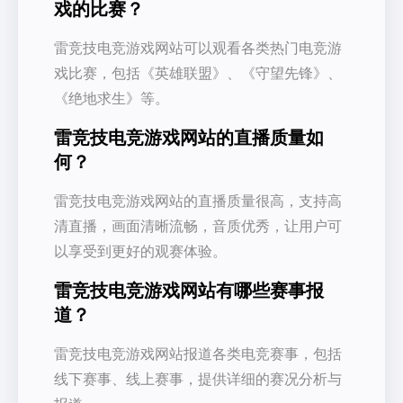
戏的比赛？
雷竞技电竞游戏网站可以观看各类热门电竞游
戏比赛，包括《英雄联盟》、《守望先锋》、
《绝地求生》等。
雷竞技电竞游戏网站的直播质量如
何？
雷竞技电竞游戏网站的直播质量很高，支持高
清直播，画面清晰流畅，音质优秀，让用户可
以享受到更好的观赛体验。
雷竞技电竞游戏网站有哪些赛事报
道？
雷竞技电竞游戏网站报道各类电竞赛事，包括
线下赛事、线上赛事，提供详细的赛况分析与