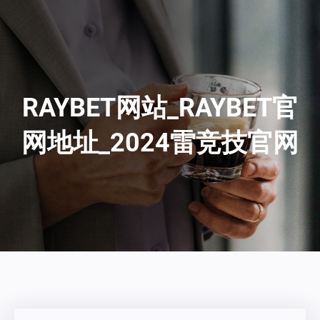
RAYBET网站_RAYBET官
网地址_2024雷竞技官网