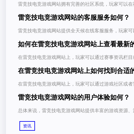
雷竞技电竞游戏网站拥有完善的社区系统，玩家可以在
雷竞技电竞游戏网站的客服服务如何？
雷竞技电竞游戏网站提供全天候在线客服服务，玩家可
如何在雷竞技电竞游戏网站上查看最新
在雷竞技电竞游戏网站上，玩家可以通过赛事资讯栏目
在雷竞技电竞游戏网站上如何找到合适
在雷竞技电竞游戏网站上，玩家可以通过游戏社区或者
雷竞技电竞游戏网站的用户体验如何？
总体来说，雷竞技电竞游戏网站提供丰富的游戏资源、
资讯