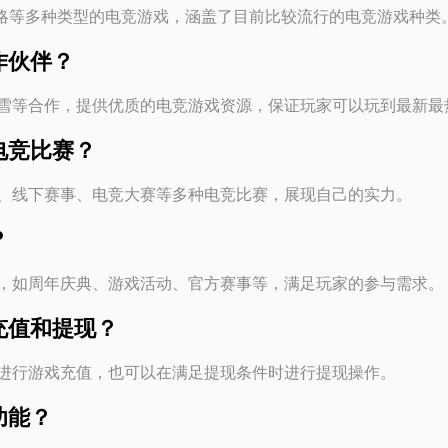
策略等多种类型的电竞游戏，涵盖了目前比较流行的电竞游戏种类
作伙伴？
雪等合作，提供优质的电竞游戏资源，保证玩家可以玩到最新最
电竞比赛？
、线下赛事、电竞大赛等多种电竞比赛，展现自己的实力。
？
，如周年庆典、游戏活动、官方赛事等，满足玩家的参与需求。
充值和提现？
进行游戏充值，也可以在满足提现条件时进行提现操作。
功能？