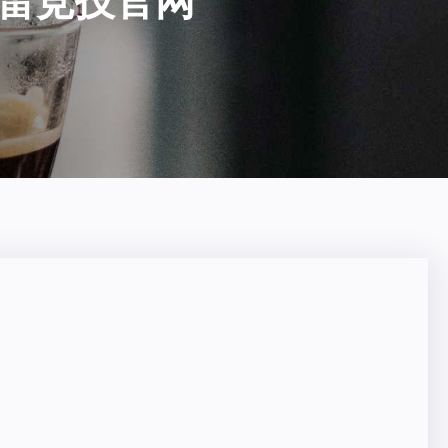
24雷竞技官网