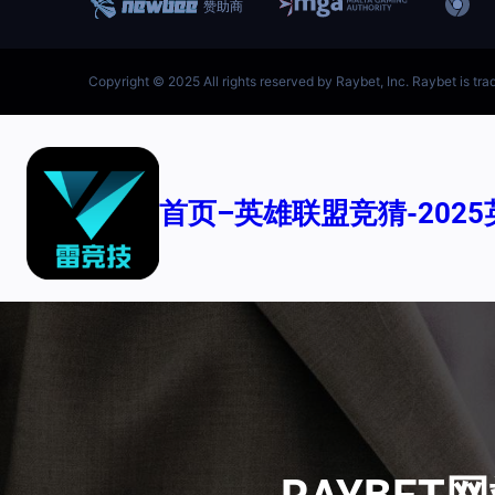
跳
至
内
首页–英雄联盟竞猜-2025
容