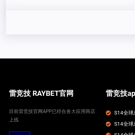
雷竞技 RAYBET官网
雷竞技ap
目前雷竞技官网APP已经在各大应用商店
S14全
上线
S14全