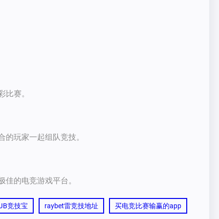
彩比赛。
合的玩家一起组队竞技。
极佳的电竞游戏平台。
JJB竞技宝
raybet雷竞技地址
买电竞比赛输赢的app