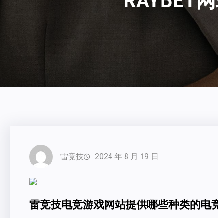
RAYBET
雷竞技
2024 年 8 月 19 日
雷竞技电竞游戏网站提供哪些种类的电