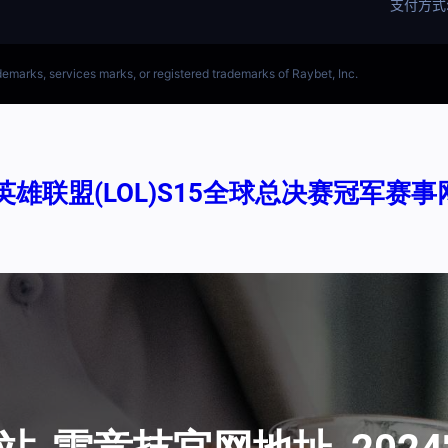
英雄联盟(LOL)S15全球总决赛冠军赛事