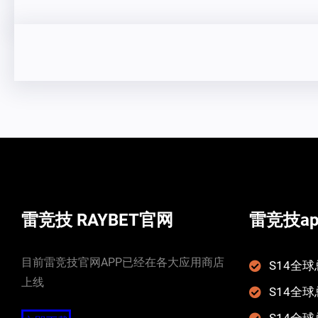
雷竞技 RAYBET官网
雷竞技ap
目前雷竞技官网APP已经在各大应用商店
S14全
上线
S14全