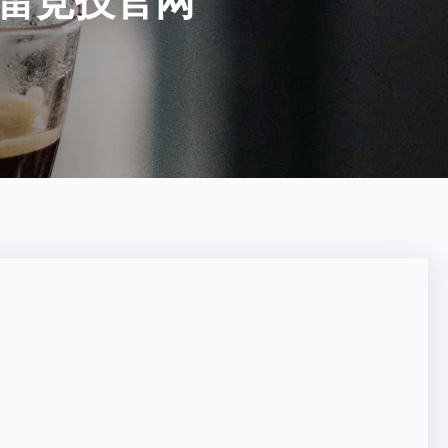
24雷竞技官网