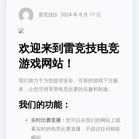
雷竞技
2024 年 8 月 17 日
欢迎来到雷竞技电竞
游戏网站！
我们致力于为您提供安全、可靠的游戏下注服
务，让您尽情享受电竞比赛的乐趣和刺激。
我们的功能：
实时比赛直播：
您可以在我们的网站上观
看实时的电竞比赛直播，不错过任何精彩
瞬间。