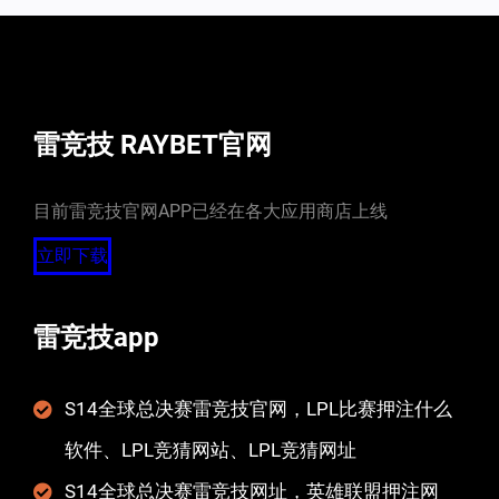
雷竞技 RAYBET官网
目前雷竞技官网APP已经在各大应用商店上线
立即下载
雷竞技app
S14全球总决赛雷竞技官网，LPL比赛押注什么
软件、LPL竞猜网站、LPL竞猜网址
S14全球总决赛雷竞技网址，英雄联盟押注网