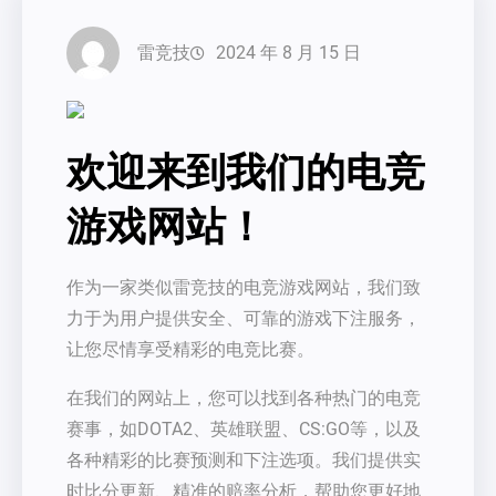
雷竞技
2024 年 8 月 15 日
欢迎来到我们的电竞
游戏网站！
作为一家类似雷竞技的电竞游戏网站，我们致
力于为用户提供安全、可靠的游戏下注服务，
让您尽情享受精彩的电竞比赛。
在我们的网站上，您可以找到各种热门的电竞
赛事，如DOTA2、英雄联盟、CS:GO等，以及
各种精彩的比赛预测和下注选项。我们提供实
时比分更新、精准的赔率分析，帮助您更好地