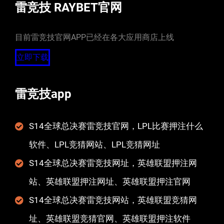
雷竞技 RAYBET官网
目前雷竞技官网APP已经在各大应用商店上线
立即下载
雷竞技app
S14全球总决赛雷竞技官网，LPL比赛押注什么
软件、LPL竞猜网站、LPL竞猜网址
S14全球总决赛雷竞技网址，英雄联盟押注网
站、英雄联盟押注网址、英雄联盟押注官网
S14全球总决赛雷竞技网站，英雄联盟竞猜网
址、英雄联盟竞猜官网、英雄联盟押注软件