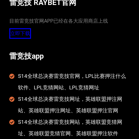
雷竞技 RAYBET官网
目前雷竞技官网APP已经在各大应用商店上线
立即下载
雷竞技app
S14全球总决赛雷竞技官网，LPL比赛押注什么
软件、LPL竞猜网站、LPL竞猜网址
S14全球总决赛雷竞技网址，英雄联盟押注网
站、英雄联盟押注网址、英雄联盟押注官网
S14全球总决赛雷竞技网站，英雄联盟竞猜网
址、英雄联盟竞猜官网、英雄联盟押注软件