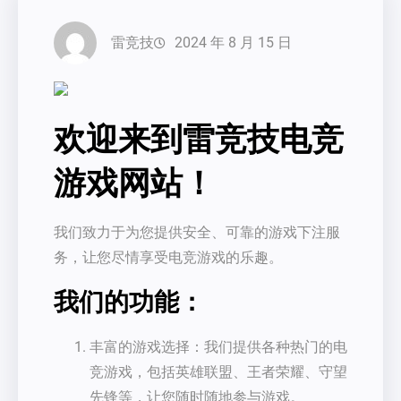
雷竞技
2024 年 8 月 15 日
欢迎来到雷竞技电竞
游戏网站！
我们致力于为您提供安全、可靠的游戏下注服
务，让您尽情享受电竞游戏的乐趣。
我们的功能：
丰富的游戏选择：我们提供各种热门的电
竞游戏，包括英雄联盟、王者荣耀、守望
先锋等，让您随时随地参与游戏。