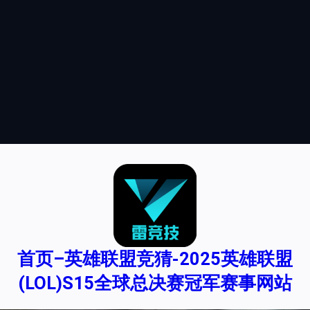
首页–英雄联盟竞猜-2025英雄联盟
(LOL)S15全球总决赛冠军赛事网站