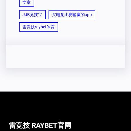
文章
JJB竞技宝
买电竞比赛输赢的app
雷竞技raybet体育
雷竞技 RAYBET官网