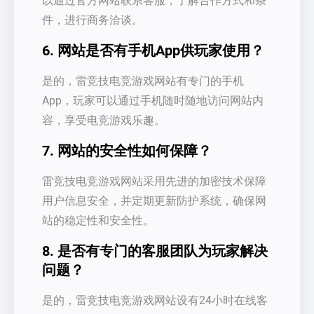
以通过官方网站联系客服，了解合作方式和条
件，进行商务洽谈。
6. 网站是否有手机App供玩家使用？
是的，雷竞技电竞游戏网站有专门的手机
App，玩家可以通过手机随时随地访问网站内
容，享受电竞游戏乐趣。
7. 网站的安全性如何保障？
雷竞技电竞游戏网站采用先进的加密技术保障
用户信息安全，并定期更新防护系统，确保网
站的稳定性和安全性。
8. 是否有专门的客服团队为玩家解决
问题？
是的，雷竞技电竞游戏网站设有24小时在线客