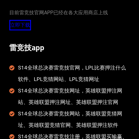
目前雷竞技官网APP已经在各大应用商店上线
立即下载
雷竞技app
S14全球总决赛雷竞技官网，LPL比赛押注什么
软件、LPL竞猜网站、LPL竞猜网址
S14全球总决赛雷竞技网址，英雄联盟押注网
站、英雄联盟押注网址、英雄联盟押注官网
S14全球总决赛雷竞技网站，英雄联盟竞猜网
址、英雄联盟竞猜官网、英雄联盟押注软件
S14全球总决赛雷竞技注册，英雄联盟买输赢、