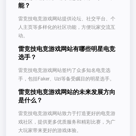
能？
雷竞技电竞游戏网站提供论坛、社交平台、个
人主页等多样化的社区功能，方便玩家交流互
动。
雷竞技电竞游戏网站有哪些明星电竞
选手？
雷竞技电竞游戏网站签约了众多知名电竞选
手，包括Faker、Uzi等备受瞩目的明星选手。
雷竞技电竞游戏网站的未来发展方向
是什么？
雷竞技电竞游戏网站致力于打造更好的电竞游
戏社区，提供更多优质服务和精彩比赛，为广
大玩家带来更好的游戏体验。