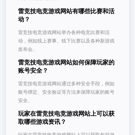
雷竞技电竞游戏网站有哪些比赛和活
动？
雷竞技电竞游戏网站举办各种电竞比赛和活
动，例如线上赛事、线下比赛以及各种新游戏
发布会。
雷竞技电竞游戏网站如何保障玩家的
账号安全？
雷竞技电竞游戏网站通过多种安全手段，例如
账号绑定、安全验证等方法来保障玩家的账号
安全。
玩家在雷竞技电竞游戏网站上可以获
取哪些游戏资讯？
玩家在雷竞技电竞游戏网站上可以获取包括游