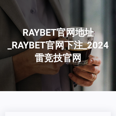
RAYBET官网地址
_RAYBET官网下注_2024
雷竞技官网