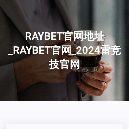
RAYBET官网地址
_RAYBET官网_2024雷竞
技官网