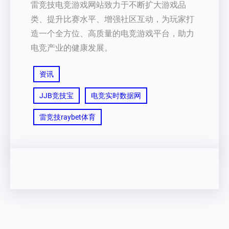
雷竞技电竞游戏网站致力于不断扩大游戏品
类、提升比赛水平、增强社区互动，为玩家打
造一个全方位、高质量的电竞游戏平台，助力
电竞产业的健康发展。
资讯
JJB竞技宝
电竞实时数据网
雷竞技raybet体育