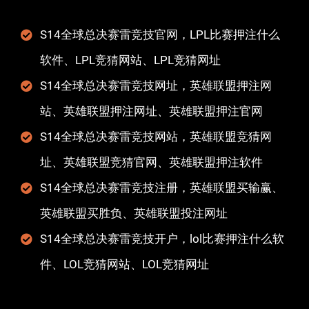
S14全球总决赛雷竞技官网，LPL比赛押注什么
软件、LPL竞猜网站、LPL竞猜网址
S14全球总决赛雷竞技网址，英雄联盟押注网
站、英雄联盟押注网址、英雄联盟押注官网
S14全球总决赛雷竞技网站，英雄联盟竞猜网
址、英雄联盟竞猜官网、英雄联盟押注软件
S14全球总决赛雷竞技注册，英雄联盟买输赢、
英雄联盟买胜负、英雄联盟投注网址
S14全球总决赛雷竞技开户，lol比赛押注什么软
件、LOL竞猜网站、LOL竞猜网址