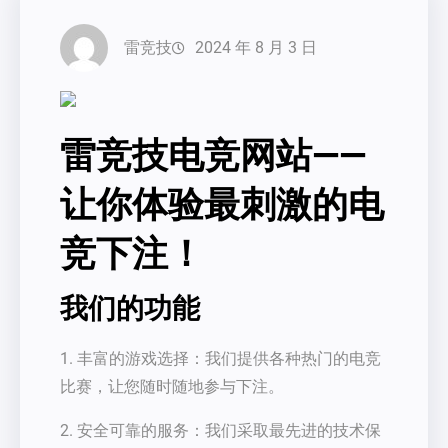
雷竞技
2024 年 8 月 3 日
雷竞技电竞网站——
让你体验最刺激的电
竞下注！
我们的功能
1. 丰富的游戏选择：我们提供各种热门的电竞
比赛，让您随时随地参与下注。
2. 安全可靠的服务：我们采取最先进的技术保