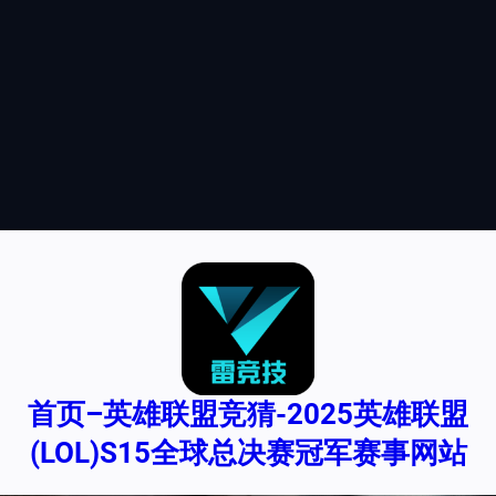
首页–英雄联盟竞猜-2025英雄联盟
(LOL)S15全球总决赛冠军赛事网站