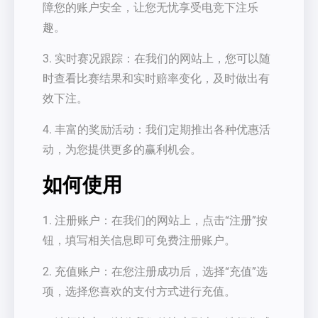
障您的账户安全，让您无忧享受电竞下注乐
趣。
3. 实时赛况跟踪：在我们的网站上，您可以随
时查看比赛结果和实时赔率变化，及时做出有
效下注。
4. 丰富的奖励活动：我们定期推出各种优惠活
动，为您提供更多的赢利机会。
如何使用
1. 注册账户：在我们的网站上，点击“注册”按
钮，填写相关信息即可免费注册账户。
2. 充值账户：在您注册成功后，选择“充值”选
项，选择您喜欢的支付方式进行充值。