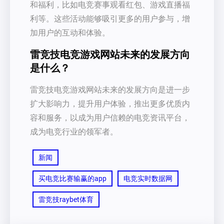
和福利，比如电竞赛事观看红包、游戏直播福
利等。这些活动能够吸引更多的用户参与，增
加用户的互动和体验。
雷竞技电竞游戏网站未来的发展方向
是什么？
雷竞技电竞游戏网站未来的发展方向是进一步
扩大影响力，提升用户体验，推出更多优质内
容和服务，以成为用户信赖的电竞资讯平台，
成为电竞行业的领军者。
新闻
买电竞比赛输赢的app
电竞实时数据网
雷竞技raybet体育