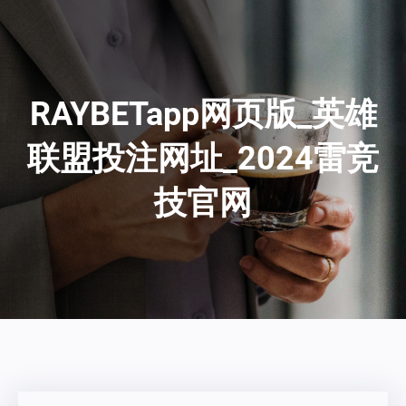
RAYBETapp网页版_英雄
联盟投注网址_2024雷竞
技官网