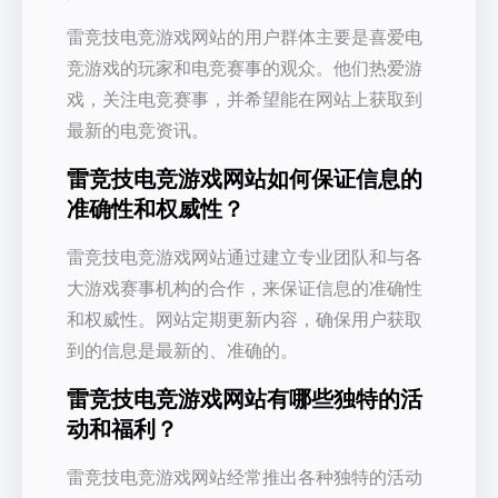
雷竞技电竞游戏网站的用户群体主要是喜爱电
竞游戏的玩家和电竞赛事的观众。他们热爱游
戏，关注电竞赛事，并希望能在网站上获取到
最新的电竞资讯。
雷竞技电竞游戏网站如何保证信息的
准确性和权威性？
雷竞技电竞游戏网站通过建立专业团队和与各
大游戏赛事机构的合作，来保证信息的准确性
和权威性。网站定期更新内容，确保用户获取
到的信息是最新的、准确的。
雷竞技电竞游戏网站有哪些独特的活
动和福利？
雷竞技电竞游戏网站经常推出各种独特的活动