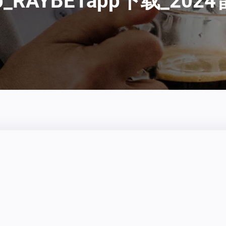
_RAYBETapp下载_20