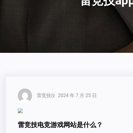
雷竞技app
雷竞技
2024 年 7 月 25 日
雷竞技电竞游戏网站是什么？