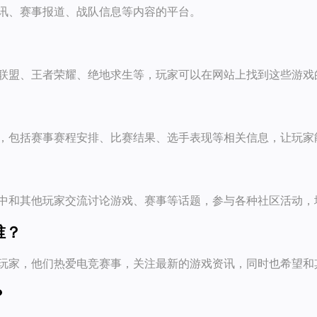
讯、赛事报道、战队信息等内容的平台。
联盟、王者荣耀、绝地求生等，玩家可以在网站上找到这些游戏
，包括赛事赛程安排、比赛结果、选手表现等相关信息，让玩家
中和其他玩家交流讨论游戏、赛事等话题，参与各种社区活动，
谁？
玩家，他们热爱电竞赛事，关注最新的游戏资讯，同时也希望和
？