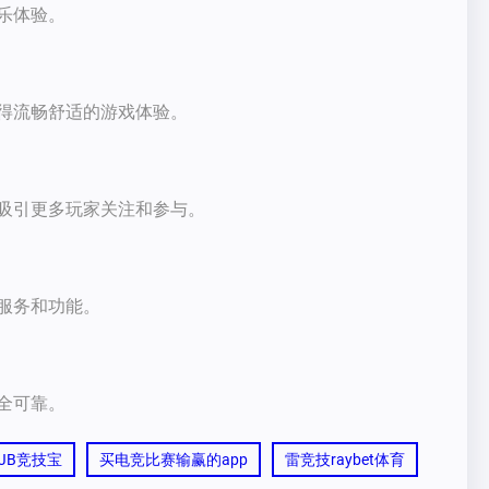
乐体验。
得流畅舒适的游戏体验。
吸引更多玩家关注和参与。
服务和功能。
全可靠。
JJB竞技宝
买电竞比赛输赢的app
雷竞技raybet体育