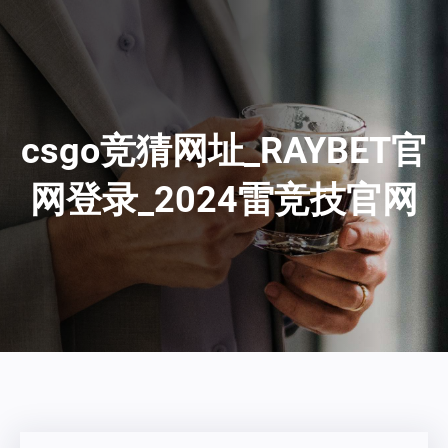
csgo竞猜网址_RAYBET官
网登录_2024雷竞技官网