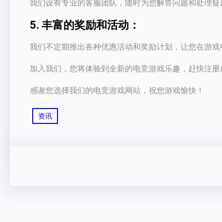
我们设有专业的客服团队，随时为您解答问题和处理疑
5. 丰富的奖励和活动：
我们不定期推出各种优惠活动和奖励计划，让您在游戏
加入我们，您将体验到全新的电竞游戏乐趣，赶快注册
感谢您选择我们的电竞游戏网站，祝您游戏愉快！
资讯