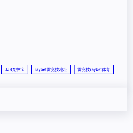
JJB竞技宝
raybet雷竞技地址
雷竞技raybet体育