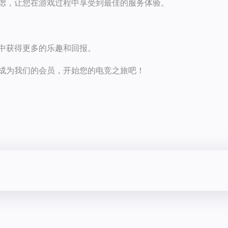
虑，让您在游戏过程中享受到最佳的服务体验。
中获得更多的乐趣和回报。
成为我们的会员，开始您的电竞之旅吧！