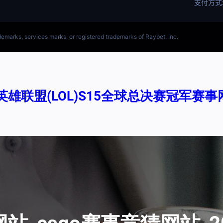
英雄联盟(LOL)S15全球总决赛冠军赛事