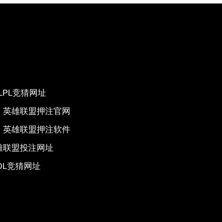
LPL竞猜网址
、英雄联盟押注官网
、英雄联盟押注软件
雄联盟投注网址
OL竞猜网址