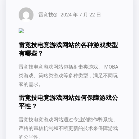
雷竞技
2024 年 7 月 22 日
雷竞技电竞游戏网站的各种游戏类型
有哪些？
雷竞技电竞游戏网站包括射击类游戏、 MOBA
类游戏、策略类游戏等多种类型，满足不同玩
家的需求。
雷竞技电竞游戏网站如何保障游戏公
平性？
雷竞技电竞游戏网站通过专业的防作弊系统、
严格的审核机制和不断更新的技术来保障游戏
的公平性。