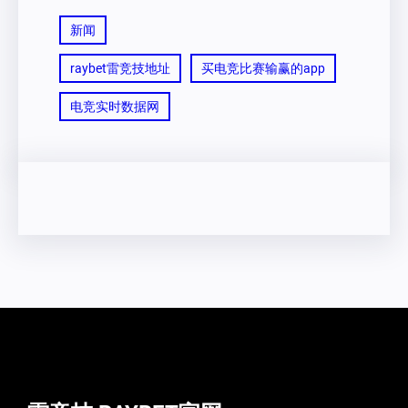
新闻
raybet雷竞技地址
买电竞比赛输赢的app
电竞实时数据网