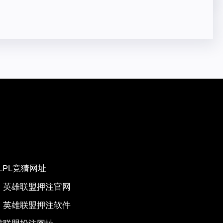
LPL竞猜网址
、英雄联盟押注官网
、英雄联盟押注软件