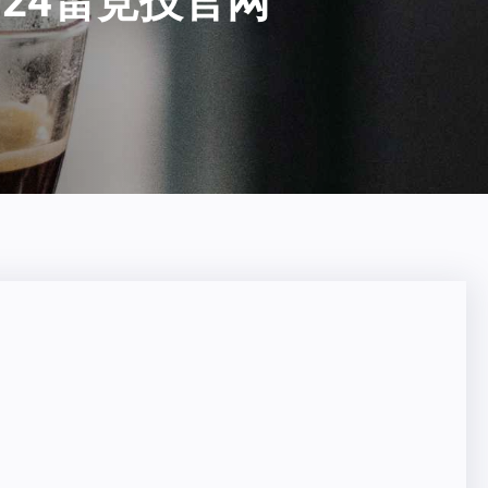
024雷竞技官网