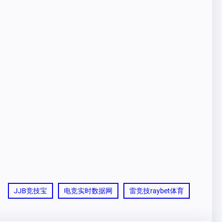
JJB竞技宝
电竞实时数据网
雷竞技raybet体育