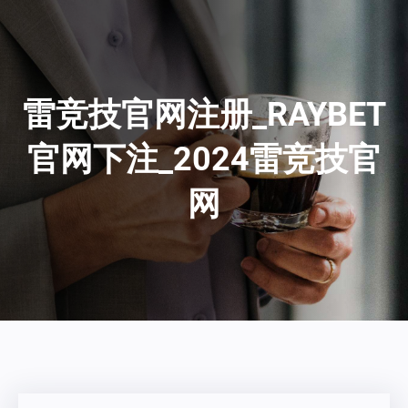
雷竞技官网注册_RAYBET
官网下注_2024雷竞技官
网