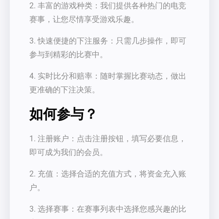
2. 丰富的游戏种类：我们提供各种热门的电竞
赛事，让您尽情享受游戏乐趣。
3. 快速便捷的下注服务：只需几步操作，即可
参与到精彩的比赛中。
4. 实时比分和赔率：随时掌握比赛动态，做出
更准确的下注决策。
如何参与？
1. 注册账户：点击注册按钮，填写必要信息，
即可成为我们的会员。
2. 充值：选择合适的充值方式，将资金充入账
户。
3. 选择赛事：在赛事列表中选择您感兴趣的比