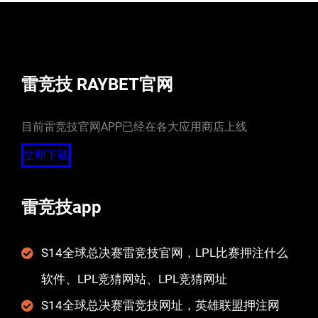
雷竞技 RAYBET官网
目前雷竞技官网APP已经在各大应用商店上线
立即下载
雷竞技app
S14全球总决赛雷竞技官网，LPL比赛押注什么
软件、LPL竞猜网站、LPL竞猜网址
S14全球总决赛雷竞技网址，英雄联盟押注网