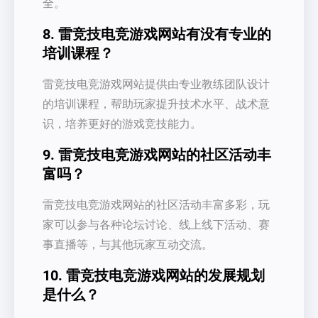
全。
8. 雷竞技电竞游戏网站有没有专业的
培训课程？
雷竞技电竞游戏网站提供由专业教练团队设计
的培训课程，帮助玩家提升技术水平、战术意
识，培养更好的游戏竞技能力。
9. 雷竞技电竞游戏网站的社区活动丰
富吗？
雷竞技电竞游戏网站的社区活动丰富多彩，玩
家可以参与各种论坛讨论、线上线下活动、赛
事直播等，与其他玩家互动交流。
10. 雷竞技电竞游戏网站的发展规划
是什么？