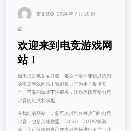
雷竞技
2024 年 7 月 20 日
欢迎来到电竞游戏网
站！
如果您是电竞爱好者，那么一定不能错过我们
的电竞游戏网站！我们致力于为用户提供安
全、可靠的游戏下注服务，让您尽情享受电竞
比赛的刺激和乐趣。
在我们的网站上，您可以找到各种热门的电竞
比赛，包括英雄联盟、CS:GO、DOTA2等游
戏，您可以根据自己的喜好选择进行下注。我