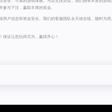
供安全、可靠的游戏体验。与雷竞技类似，我们拥有丰富的游戏
并参与下注，赢取丰厚的奖金。
保用户信息和资金安全。我们的客服团队全天候在线，随时为用
！保证让您玩得尽兴，赢得开心！