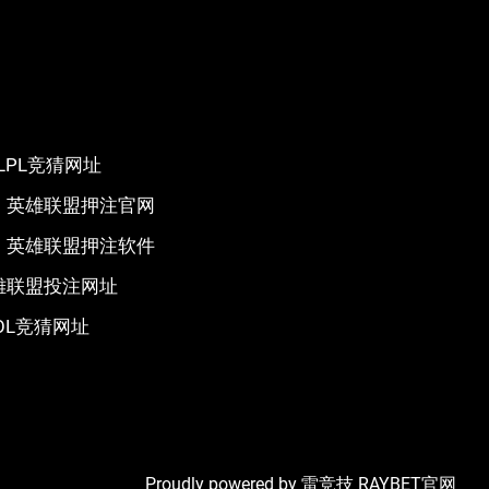
LPL竞猜网址
、英雄联盟押注官网
、英雄联盟押注软件
雄联盟投注网址
OL竞猜网址
Proudly powered by 雷竞技 RAYBET官网