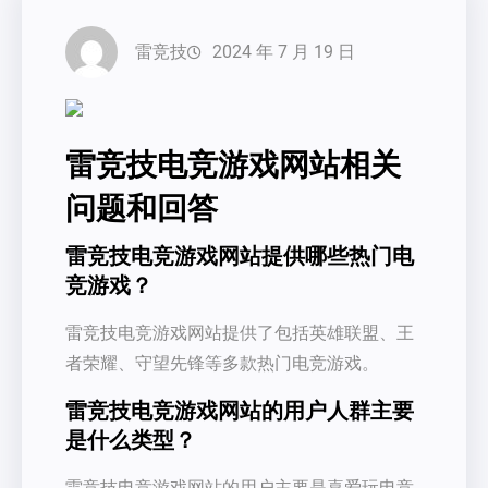
雷竞技
2024 年 7 月 19 日
雷竞技电竞游戏网站相关
问题和回答
雷竞技电竞游戏网站提供哪些热门电
竞游戏？
雷竞技电竞游戏网站提供了包括英雄联盟、王
者荣耀、守望先锋等多款热门电竞游戏。
雷竞技电竞游戏网站的用户人群主要
是什么类型？
雷竞技电竞游戏网站的用户主要是喜爱玩电竞