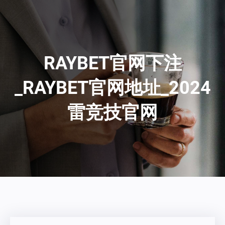
RAYBET官网下注
_RAYBET官网地址_2024
雷竞技官网