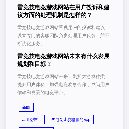
雷竞技电竞游戏网站在用户投诉和建
议方面的处理机制是怎样的？
雷竞技电竞游戏网站重视用户的投诉和建议，
设立专门的客服团队负责处理用户反馈，并不
断优化服务。
雷竞技电竞游戏网站未来有什么发展
规划和目标？
雷竞技电竞游戏网站未来计划扩大游戏种类、
提升用户体验、加强电竞赛事合作，成为用户
信赖和喜爱的电竞平台。
新闻
JJB竞技宝
买电竞比赛输赢的app