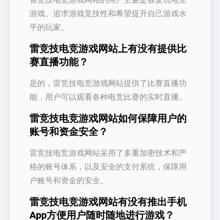
游戏、追求游戏竞技性和希望提升自己游戏水
平的玩家。
雷竞技电竞游戏网站上有没有提供比
赛直播功能？
是的，雷竞技电竞游戏网站提供了比赛直播功
能，用户可以观看各种电竞比赛的实时直播。
雷竞技电竞游戏网站如何保障用户的
账号和资金安全？
雷竞技电竞游戏网站采用了多重加密技术和严
格的账号体系，以及安全的支付系统，保障用
户账号和资金的安全。
雷竞技电竞游戏网站有没有推出手机
App方便用户随时随地进行游戏？