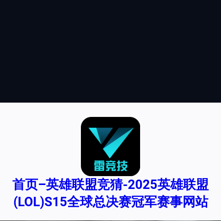
首页–英雄联盟竞猜-2025英雄联盟
(LOL)S15全球总决赛冠军赛事网站