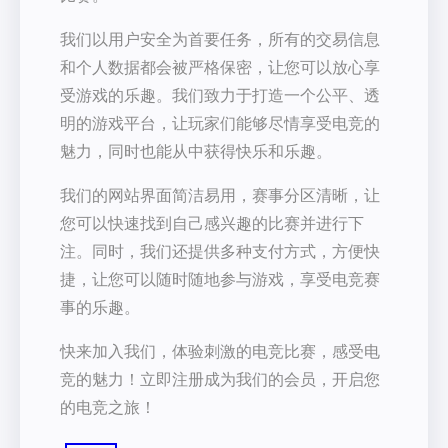
我们以用户安全为首要任务，所有的交易信息
和个人数据都会被严格保密，让您可以放心享
受游戏的乐趣。我们致力于打造一个公平、透
明的游戏平台，让玩家们能够尽情享受电竞的
魅力，同时也能从中获得快乐和乐趣。
我们的网站界面简洁易用，赛事分区清晰，让
您可以快速找到自己感兴趣的比赛并进行下
注。同时，我们还提供多种支付方式，方便快
捷，让您可以随时随地参与游戏，享受电竞赛
事的乐趣。
快来加入我们，体验刺激的电竞比赛，感受电
竞的魅力！立即注册成为我们的会员，开启您
的电竞之旅！