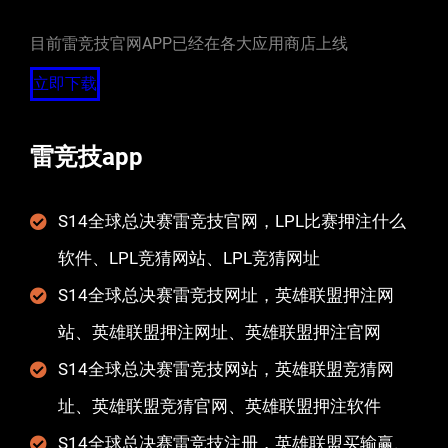
目前雷竞技官网APP已经在各大应用商店上线
立即下载
雷竞技app
S14全球总决赛雷竞技官网，LPL比赛押注什么
软件、LPL竞猜网站、LPL竞猜网址
S14全球总决赛雷竞技网址，英雄联盟押注网
站、英雄联盟押注网址、英雄联盟押注官网
S14全球总决赛雷竞技网站，英雄联盟竞猜网
址、英雄联盟竞猜官网、英雄联盟押注软件
S14全球总决赛雷竞技注册，英雄联盟买输赢、