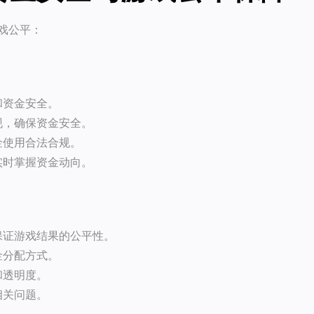
戏公平：
和资金安全。
现，确保资金安全。
金使用合法合规。
实时掌握资金动向。
保证游戏结果的公平性。
金分配方式。
和透明度。
相关问题。