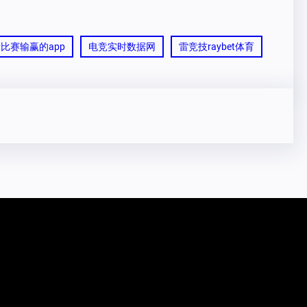
比赛输赢的app
电竞实时数据网
雷竞技raybet体育