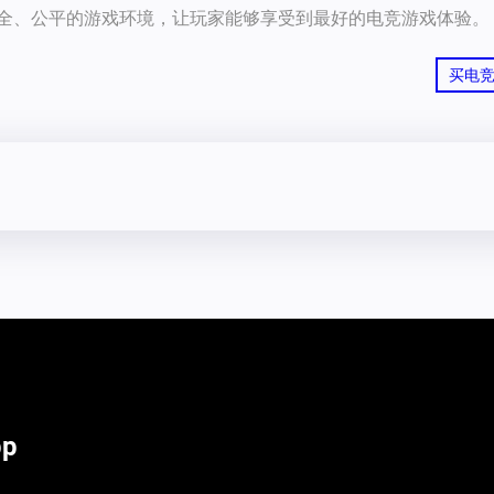
全、公平的游戏环境，让玩家能够享受到最好的电竞游戏体验。
买电竞
p