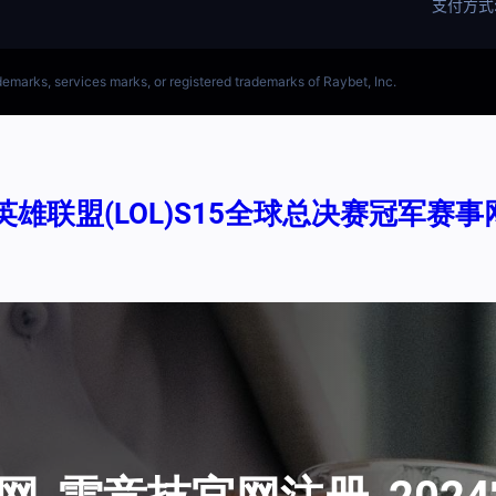
英雄联盟(LOL)S15全球总决赛冠军赛事