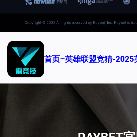
跳
至
内
首页–英雄联盟竞猜-2025
容