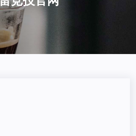
24雷竞技官网