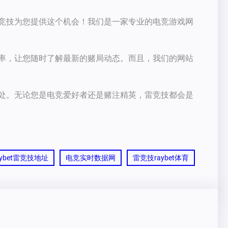
竞技为您提供这个机会！我们是一家专业的电竞游戏网
率，让您随时了解最新的赌局动态。而且，我们的网站
处。无论您是电竞爱好者还是赌注精英，雷竞技都会是
aybet雷竞技地址
电竞实时数据网
雷竞技raybet体育