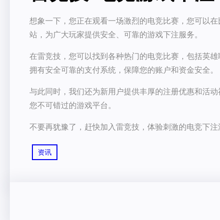
想象一下，您正在观看一场激烈的电竞比赛，您可以在
站，为广大玩家提供安全、可靠的游戏下注服务。
在雷竞技，您可以找到各种热门的电竞比赛，包括英雄
拥有安全可靠的支付系统，保障您的账户和资金安全。
与此同时，我们还为新用户提供丰厚的注册优惠和活动
您不可错过的游戏平台。
不要再犹豫了，赶快加入雷竞技，体验刺激的电竞下注
资讯