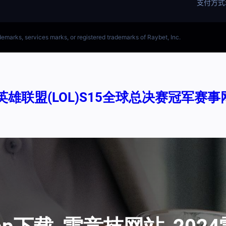
英雄联盟(LOL)S15全球总决赛冠军赛事