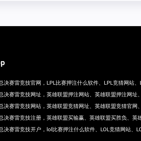
p
球总决赛雷竞技官网，LPL比赛押注什么软件、LPL竞猜网站、
球总决赛雷竞技网址，英雄联盟押注网站、英雄联盟押注网址
球总决赛雷竞技网站，英雄联盟竞猜网址、英雄联盟竞猜官网
球总决赛雷竞技注册，英雄联盟买输赢、英雄联盟买胜负、英
球总决赛雷竞技开户，lol比赛押注什么软件、LOL竞猜网站、L