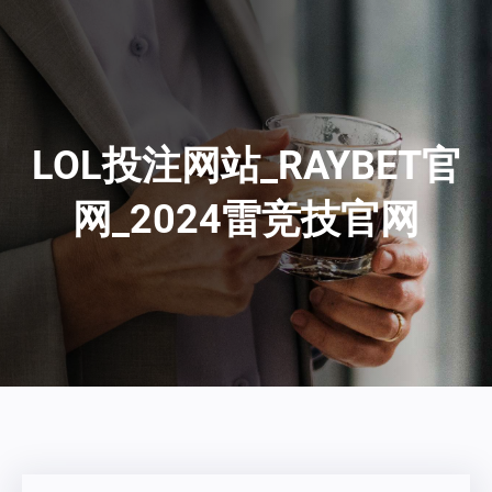
LOL投注网站_RAYBET官
网_2024雷竞技官网