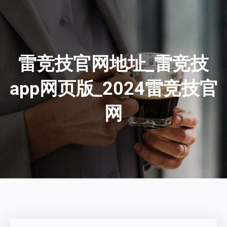
雷竞技官网地址_雷竞技
app网页版_2024雷竞技官
网