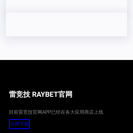
雷竞技 RAYBET官网
目前雷竞技官网APP已经在各大应用商店上线
立即下载