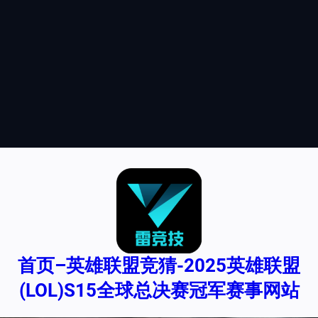
首页–英雄联盟竞猜-2025英雄联盟
(LOL)S15全球总决赛冠军赛事网站