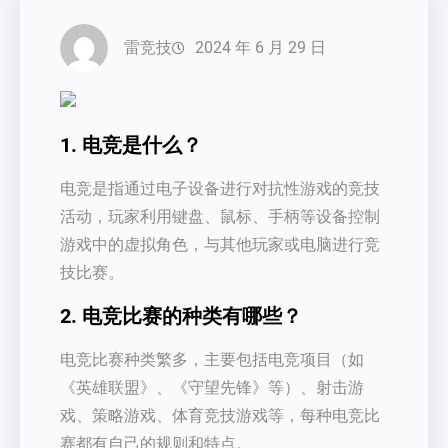
雷竞技
2024 年 6 月 29 日
1. 电竞是什么？
电竞是指通过电子设备进行对抗性游戏的竞技
活动，玩家利用键盘、鼠标、手柄等设备控制
游戏中的虚拟角色，与其他玩家或电脑进行竞
技比赛。
2. 电竞比赛的种类有哪些？
电竞比赛种类繁多，主要包括电竞项目（如
《英雄联盟》、《守望先锋》等）、射击游
戏、策略游戏、体育竞技游戏等，每种电竞比
赛都有自己的规则和特点。