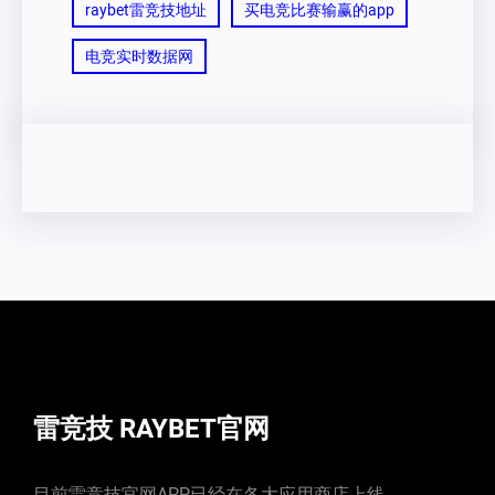
raybet雷竞技地址
买电竞比赛输赢的app
电竞实时数据网
雷竞技 RAYBET官网
目前雷竞技官网APP已经在各大应用商店上线