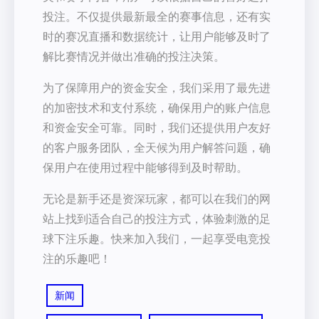
投注。不仅提供最新最全的赛事信息，还有实
时的赛况直播和数据统计，让用户能够及时了
解比赛情况并做出准确的投注决策。
为了保障用户的资金安全，我们采用了最先进
的加密技术和支付系统，确保用户的账户信息
和资金安全可靠。同时，我们还提供用户友好
的客户服务团队，全天候为用户解答问题，确
保用户在使用过程中能够得到及时帮助。
无论是新手还是资深玩家，都可以在我们的网
站上找到适合自己的投注方式，体验刺激的足
球下注乐趣。快来加入我们，一起享受电竞投
注的乐趣吧！
新闻