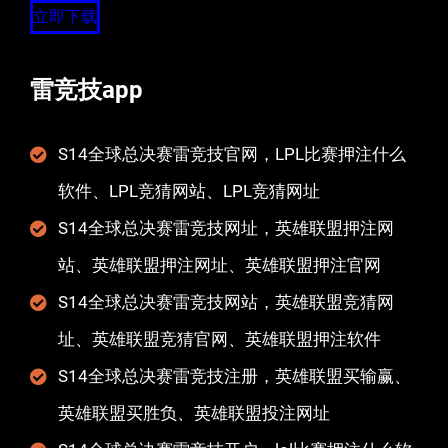
立即下载
雷竞技app
S14全球总决赛雷竞技官网，LPL比赛押注什么
软件、LPL竞猜网站、LPL竞猜网址
S14全球总决赛雷竞技网址，英雄联盟押注网
站、英雄联盟押注网址、英雄联盟押注官网
S14全球总决赛雷竞技网站，英雄联盟竞猜网
址、英雄联盟竞猜官网、英雄联盟押注软件
S14全球总决赛雷竞技注册，英雄联盟买输赢、
英雄联盟买胜负、英雄联盟投注网址