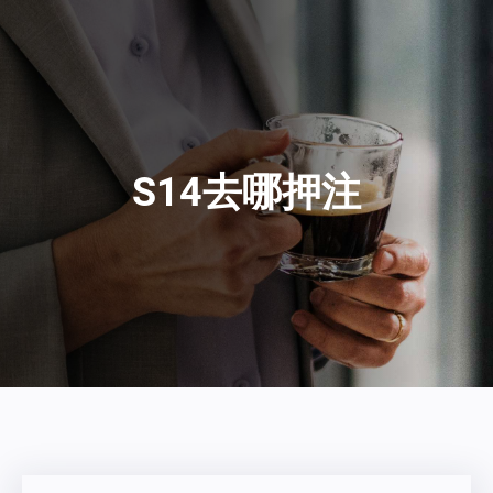
S14去哪押注