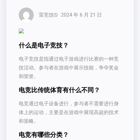
雷竞技
2024 年 6 月 21 日
什么是电子竞技？
电子竞技是指通过电子游戏进行比赛的一种竞
技活动。参与者在游戏中展示技能，争夺奖金
和荣誉。
电竞比传统体育有什么不同？
电竞通过电子设备进行，参与者不需要进行身
体上的运动，主要是在游戏中展现高超的技术
和策略。
电竞有哪些分类？