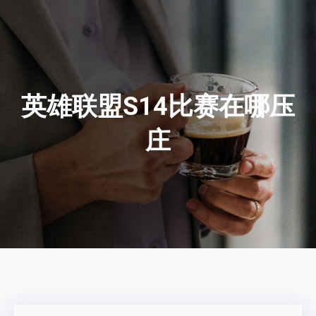
英雄联盟S14比赛在哪压
庄