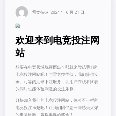
雷竞技
2024 年 6 月 21 日
欢迎来到电竞投注网
站
想要在电竞领域脱颖而出？那就来尝试我们的
电竞投注网站吧！与雷竞技类似，我们提供安
全、可靠的足球下注服务，让用户在观看比赛
的同时也能体验刺激的投注乐趣。
赶快加入我们的电竞投注网站，体验不一样的
电竞投注乐趣吧！让我们陪伴您一同感受火爆
的电竞比赛，赢得丰厚的奖金！