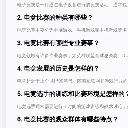
电子竞技是一种通过电子设备进行的竞技活动，通常包
2. 电竞比赛的种类有哪些？
电竞比赛主要分为电脑游戏、手机游戏和主机游戏等多
3. 电竞比赛有哪些专业赛事？
电竞领域有许多专业赛事，如英雄联盟全球总决赛、DO
4. 电竞发展的历史是怎样的？
电竞起源于上个世纪90年代，随着互联网和游戏行业
5. 电竞选手的训练和比赛环境是怎样的
电竞选手通常需要进行长时间的游戏训练和战术讨论，
6. 电竞比赛的观众群体有哪些特点？