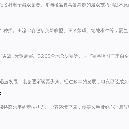
括各种电子游戏竞赛。参与者需要具备高超的游戏技巧和战术意
个种类。主流比赛包括英雄联盟、王者荣耀、绝地求生等，覆盖
TA 2国际邀请赛、CS:GO全球总决赛等。这些赛事吸引了来
的迅速发展，电竞逐渐崭露头角。经过多年的发展，电竞已经成
？
保持高水平的竞技状态。比赛环境严谨，需要选手做好心理调节