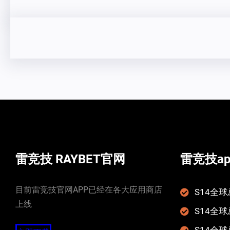
雷竞技 RAYBET官网
雷竞技ap
目前雷竞技官网APP已经在各大应用商店
S14全
上线
S14全