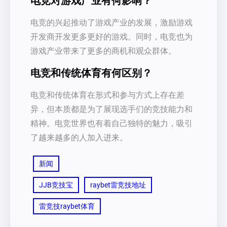
电竞对游戏产业有何影响？
电竞的兴起推动了游戏产业的发展，激励游戏
开发商开发更多更好的游戏。同时，电竞也为
游戏产业带来了更多的商机和观众群体。
电竞和传统体育有何区别？
电竞和传统体育在形式和参与方式上存在差
异，但本质都是为了展现选手们的竞技能力和
精神。电竞世界也有着自己独特的魅力，吸引
了越来越多的人加入进来。
新闻
JJB竞技宝
raybet雷竞技地址
雷竞技raybet体育