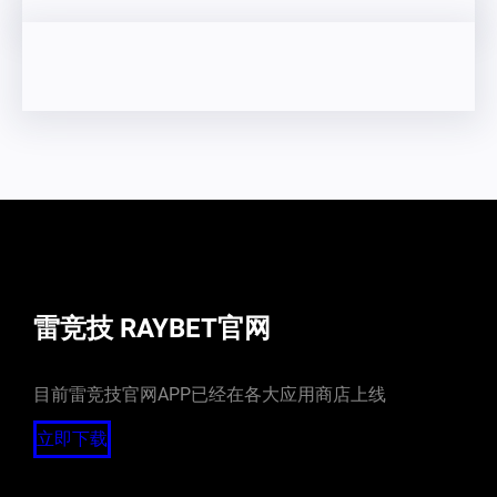
雷竞技 RAYBET官网
目前雷竞技官网APP已经在各大应用商店上线
立即下载