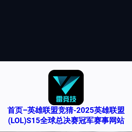
首页–英雄联盟竞猜-2025英雄联盟
(LOL)S15全球总决赛冠军赛事网站