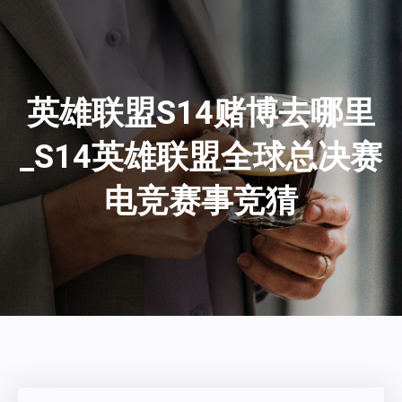
英雄联盟S14赌博去哪里
_S14英雄联盟全球总决赛
电竞赛事竞猜