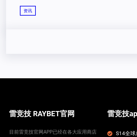
资讯
雷竞技 RAYBET官网
雷竞技ap
目前雷竞技官网APP已经在各大应用商店
S14全