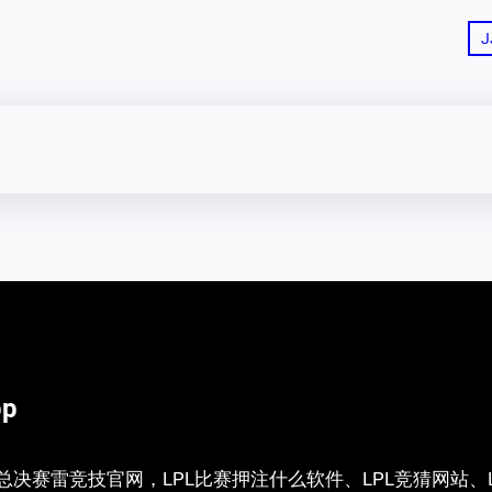
p
球总决赛雷竞技官网，LPL比赛押注什么软件、LPL竞猜网站、