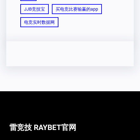
JJB竞技宝
买电竞比赛输赢的app
电竞实时数据网
雷竞技 RAYBET官网