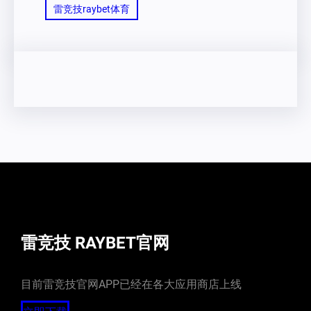
雷竞技raybet体育
雷竞技 RAYBET官网
目前雷竞技官网APP已经在各大应用商店上线